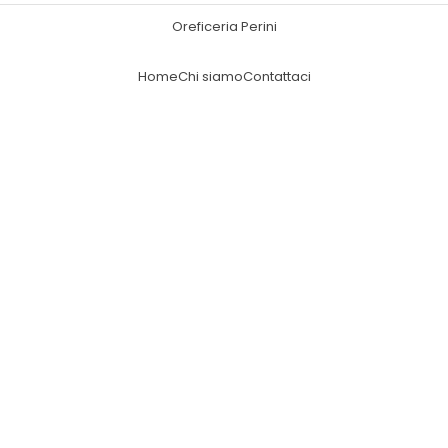
Oreficeria Perini
Home
Chi siamo
Contattaci