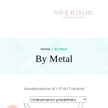
P
E
R
I
N
Chioggia 1942
P E R I N I
I
Home
By Metal
By Metal
Visualizzazione di 1-12 di 17 risultati