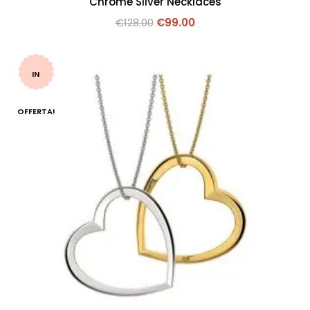
Chrome Silver Necklaces
€
128.00
€
99.00
IN
OFFERTA!