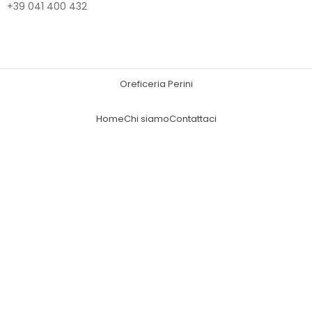
+39 041 400 432
Oreficeria Perini
Home
Chi siamo
Contattaci