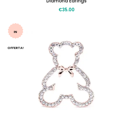
Diamond Earings
€
35.00
IN
OFFERTA!