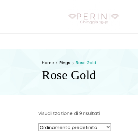
P
E
R
I
N
Chioggia 1942
P E R I N I
I
Home
Rings
Rose Gold
Rose Gold
Visualizzazione di 9 risultati