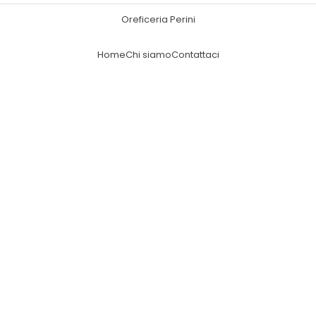
Oreficeria Perini
Home
Chi siamo
Contattaci